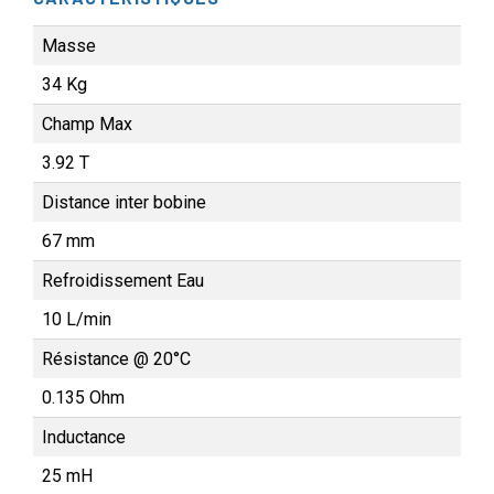
Masse
34 Kg
Champ Max
3.92 T
Distance inter bobine
67 mm
Refroidissement Eau
10 L/min
Résistance @ 20°C
0.135 Ohm
Inductance
25 mH