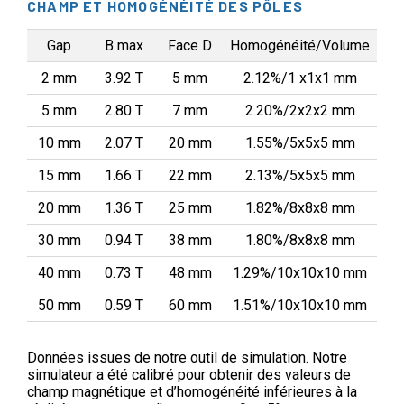
CHAMP ET HOMOGÉNÉITÉ DES PÔLES
Gap
B max
Face D
Homogénéité/Volume
2 mm
3.92 T
5 mm
2.12%/1 x1x1 mm
5 mm
2.80 T
7 mm
2.20%/2x2x2 mm
10 mm
2.07 T
20 mm
1.55%/5x5x5 mm
15 mm
1.66 T
22 mm
2.13%/5x5x5 mm
20 mm
1.36 T
25 mm
1.82%/8x8x8 mm
30 mm
0.94 T
38 mm
1.80%/8x8x8 mm
40 mm
0.73 T
48 mm
1.29%/10x10x10 mm
50 mm
0.59 T
60 mm
1.51%/10x10x10 mm
Données issues de notre outil de simulation. Notre
simulateur a été calibré pour obtenir des valeurs de
champ magnétique et d’homogénéité inférieures à la