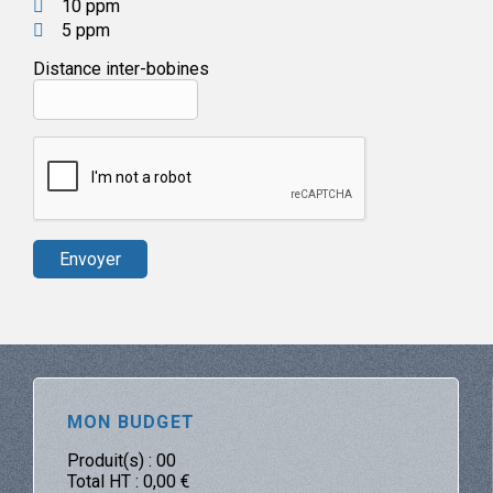
10 ppm
5 ppm
Distance inter-bobines
MON BUDGET
Produit(s) :
00
Total HT :
0,00
€