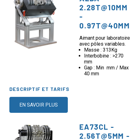
2.28T@10MM
-
0.97T@40MM
Aimant pour laboratoire
avec pôles variables.
Masse : 313Kg
Interbobine : >270
mm
Gap : Min mm / Max
40 mm
DESCRIPTIF ET TARIFS
EN SAVOIR PLUS
EA73CL -
2.56T@5MM -