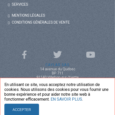
SERVICES
MENTIONS LÉGALES
CONDITIONS GÉNÉRALES DE VENTE
CAYLAR SAS
14 avenue du Québec
BP 711
91140 Villebon-sur-Yvette
France
En utilisant ce site, vous acceptez notre utilisation de
+33 (0)1 69 29 91 62
cookies. Nous utilisons des cookies pour vous fournir une
bonne expérience et pour aider notre site web à
NOUS CONTACTER
fonctionner efficacement.
EN SAVOIR PLUS
.
ACCEPTER
© 2020
CAYLAR
. Tous droits réservés. Réalisation
SAILING
.
Propulsé par
WYSIUP
.