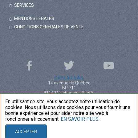
SERVICES
MENTIONS LÉGALES
CONDITIONS GÉNÉRALES DE VENTE
CAYLAR SAS
14 avenue du Québec
BP 711
91140 Villebon-sur-Yvette
France
En utilisant ce site, vous acceptez notre utilisation de
+33 (0)1 69 29 91 62
cookies. Nous utilisons des cookies pour vous fournir une
bonne expérience et pour aider notre site web à
NOUS CONTACTER
fonctionner efficacement.
EN SAVOIR PLUS
.
ACCEPTER
© 2020
CAYLAR
. Tous droits réservés. Réalisation
SAILING
.
Propulsé par
WYSIUP
.