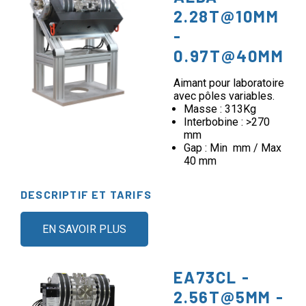
2.28T@10MM
-
0.97T@40MM
Aimant pour laboratoire
avec pôles variables.
Masse : 313Kg
Interbobine : >270
mm
Gap : Min mm / Max
40 mm
DESCRIPTIF ET TARIFS
EN SAVOIR PLUS
EA73CL -
2.56T@5MM -